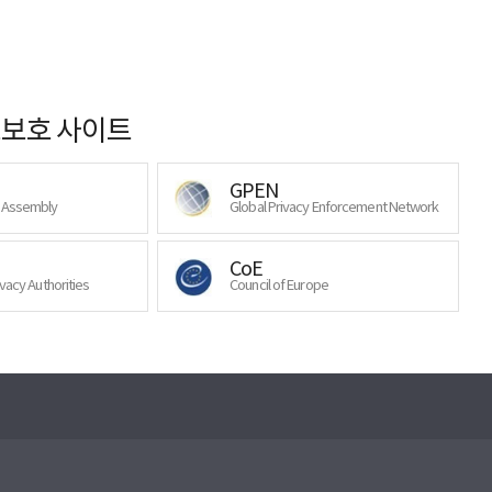
보호 사이트
GPEN
y Assembly
Global Privacy Enforcement Network
CoE
ivacy Authorities
Council of Europe