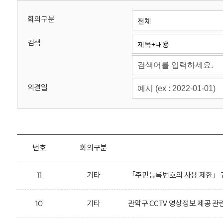
회
회의구분
검색
의결일
번호
회의구분
11
기타
「주민등록번호의 사용 제한」규
10
기타
관악구 CCTV 영상정보 제공 관