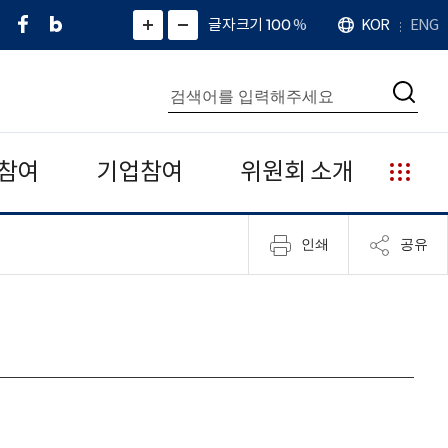
페
네
X
확
글자크기 100
%
KOR
ENG
언
화
화
이
이
(
대
어
면
면
스
버
트
수
확
축
북
블
위
대
통
소
치
검
로
터
합
색
그
)
검
색
참여
기업참여
위원회 소개
누
리
집
인쇄
공유
안
내