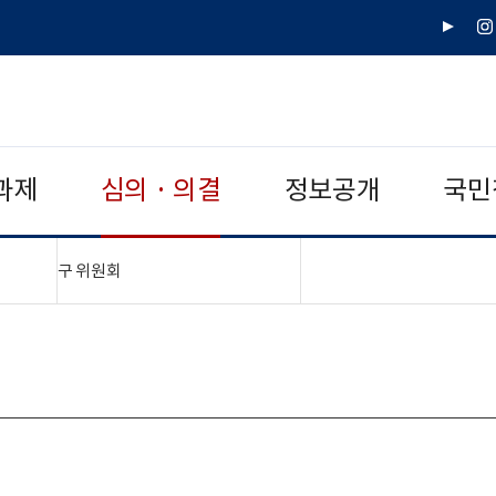
유
인
튜
스
브
타
그
램
과제
심의 · 의결
정보공개
국민
"접기,펼치기"
구 위원회