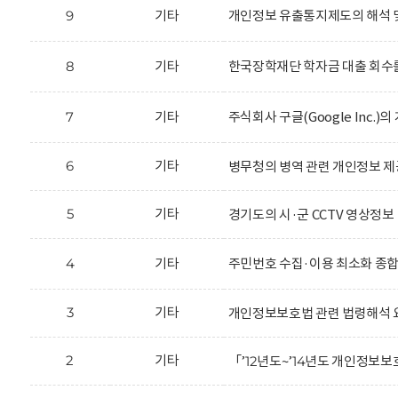
9
기타
개인정보 유출통지제도의 해석 
8
기타
한국장학재단 학자금 대출 회수를
7
기타
주식회사 구글(Google Inc.
6
기타
병무청의 병역 관련 개인정보 제
5
기타
경기도의 시·군 CCTV 영상정보
4
기타
주민번호 수집·이용 최소화 종
3
기타
개인정보보호법 관련 법령해석 
2
기타
「’12년도~’14년도 개인정보보