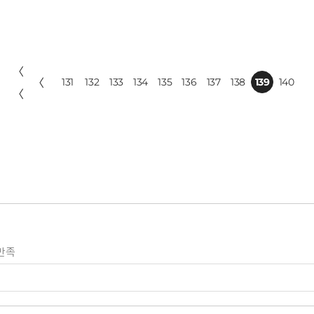
〈
〈
131
132
133
134
135
136
137
138
139
140
〈
만족