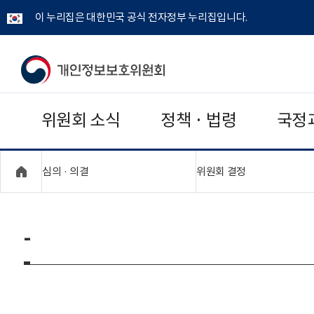
이 누리집은 대한민국 공식 전자정부 누리집입니다.
개
인
위원회 소식
정책 · 법령
국정
정
보
"접기,펼치기"
"접기,펼치기"
심의 · 의결
위원회 결정
보
호
-
위
원