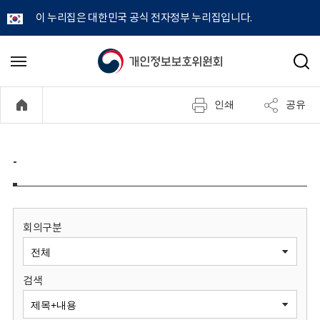
이 누리집은 대한민국 공식 전자정부 누리집입니다.
개
메
검
뉴
색
인
열
인쇄
공유
기
정
보
-
보
호
회의구분
위
검색
원