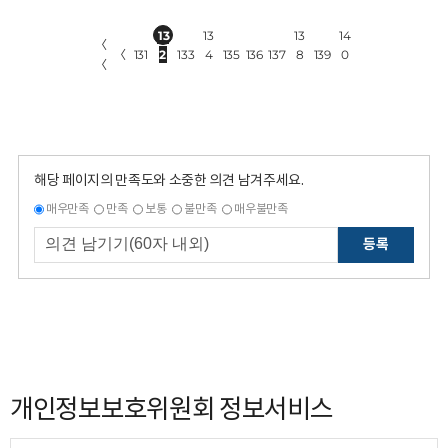
13
13
13
14
〈
〈
131
2
133
4
135
136
137
8
139
0
〈
해당 페이지의 만족도와 소중한 의견 남겨주세요.
매우만족
만족
보통
불만족
매우불만족
등록
개인정보보호위원회 정보서비스