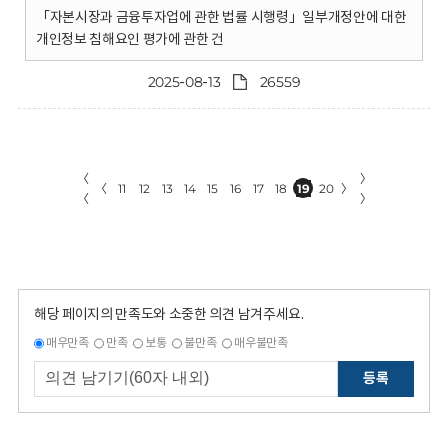
「자본시장과 금융투자업에 관한 법률 시행령」일부개정안에 대한
개인정보 침해요인 평가에 관한 건
2025-08-13
26559
〈
〉
〈
11
12
13
14
15
16
17
18
19
20
〉
〈
〉
해당 페이지의 만족도와 소중한 의견 남겨주세요.
매우만족
만족
보통
불만족
매우불만족
등록