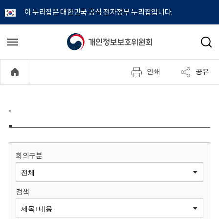
이 누리집은 대한민국 공식 전자정부 누리집입니다.
개
메
검
뉴
색
인
열
인쇄
공유
기
정
보
-
보
호
회의구분
위
검색
원