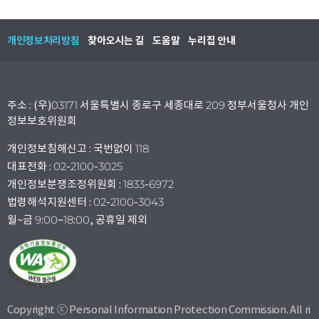
개인정보처리방침
찾아오시는 길
도움말
누리집 안내
주소 : (우)03171 서울특별시 종로구 세종대로 209 정부서울청사 개인
정보보호위원회
개인정보침해신고 : 국번없이 118
대표전화 : 02-2100-3025
개인정보분쟁조정위원회 : 1833-6972
법령해석지원센터 : 02-2100-3043
월~금 9:00~18:00, 공휴일 제외
Copyright ⓒ Personal Information Protection Commission. All ri