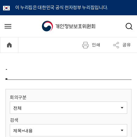
이 누리집은 대한민국 공식 전자정부 누리집입니다.
개
메
검
뉴
색
인
열
인쇄
공유
기
정
보
-
보
호
회의구분
위
검색
원