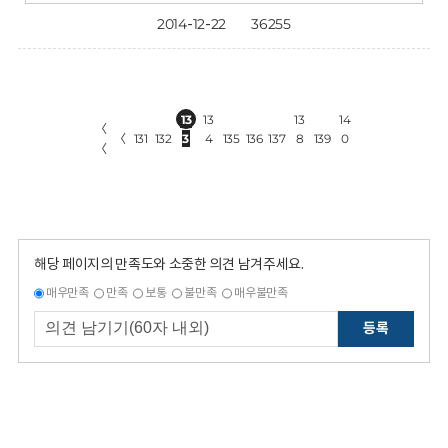
2014-12-22
36255
13
13
13
14
〈
〈
131
132
3
4
135
136
137
8
139
0
〈
해당 페이지의 만족도와 소중한 의견 남겨주세요.
매우만족
만족
보통
불만족
매우불만족
등록