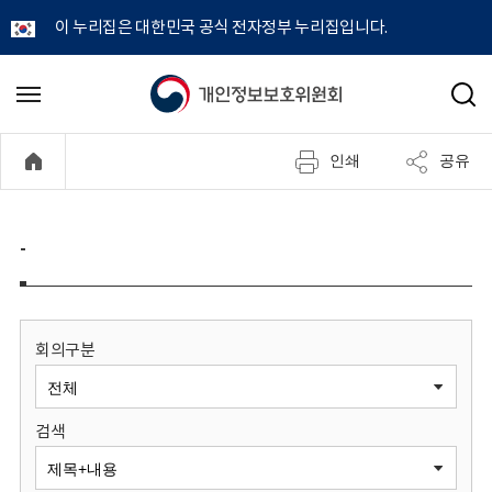
이 누리집은 대한민국 공식 전자정부 누리집입니다.
개
메
검
뉴
색
인
열
인쇄
공유
기
정
보
-
보
호
회의구분
위
검색
원