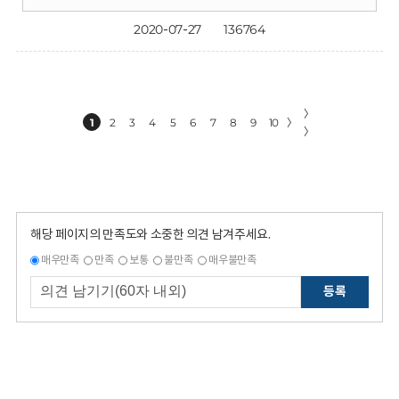
2020-07-27
136764
〉
1
2
3
4
5
6
7
8
9
10
〉
〉
해당 페이지의 만족도와 소중한 의견 남겨주세요.
매우만족
만족
보통
불만족
매우불만족
등록