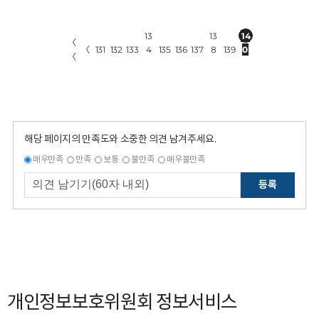
13
13
14
〈
〈
131
132
133
4
135
136
137
8
139
0
〈
해당 페이지의 만족도와 소중한 의견 남겨주세요.
매우만족
만족
보통
불만족
매우불만족
등록
개인정보보호위원회 정보서비스