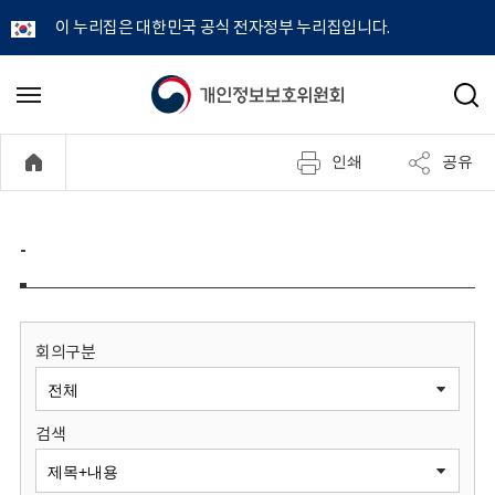
이 누리집은 대한민국 공식 전자정부 누리집입니다.
개
메
검
뉴
색
인
열
인쇄
공유
기
정
보
-
보
호
회의구분
위
검색
원