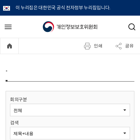
이 누리집은 대한민국 공식 전자정부 누리집입니다.
개
메
검
뉴
색
인
열
인쇄
공유
기
정
보
-
보
호
회의구분
위
검색
원