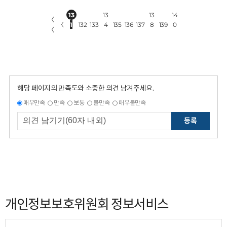
13
13
13
14
〈
〈
1
132
133
4
135
136
137
8
139
0
〈
해당 페이지의 만족도와 소중한 의견 남겨주세요.
매우만족
만족
보통
불만족
매우불만족
등록
개인정보보호위원회 정보서비스