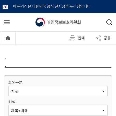
이 누리집은 대한민국 공식 전자정부 누리집입니다.
개
메
검
뉴
색
인
열
인쇄
공유
기
정
보
-
보
호
회의구분
위
검색
원