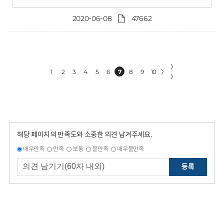
2020-06-08
47662
〉
1
2
3
4
5
6
7
8
9
10
〉
〉
해당 페이지의 만족도와 소중한 의견 남겨주세요.
매우만족
만족
보통
불만족
매우불만족
등록