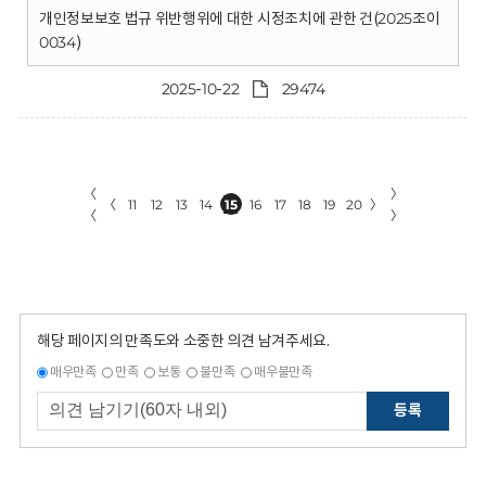
개인정보보호 법규 위반행위에 대한 시정조치에 관한 건(2025조이
0034)
2025-10-22
29474
〈
〉
〈
11
12
13
14
15
16
17
18
19
20
〉
〈
〉
해당 페이지의 만족도와 소중한 의견 남겨주세요.
매우만족
만족
보통
불만족
매우불만족
등록