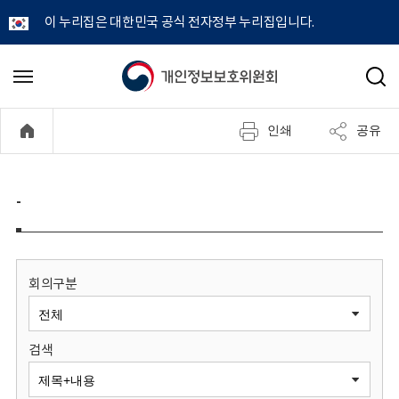
이 누리집은 대한민국 공식 전자정부 누리집입니다.
개
메
검
뉴
색
인
열
인쇄
공유
기
정
보
-
보
호
회의구분
위
검색
원