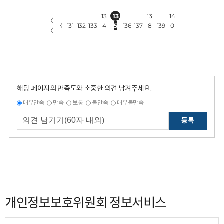
13
13
13
14
〈
〈
131
132
133
4
5
136
137
8
139
0
〈
해당 페이지의 만족도와 소중한 의견 남겨주세요.
매우만족
만족
보통
불만족
매우불만족
등록
개인정보보호위원회 정보서비스