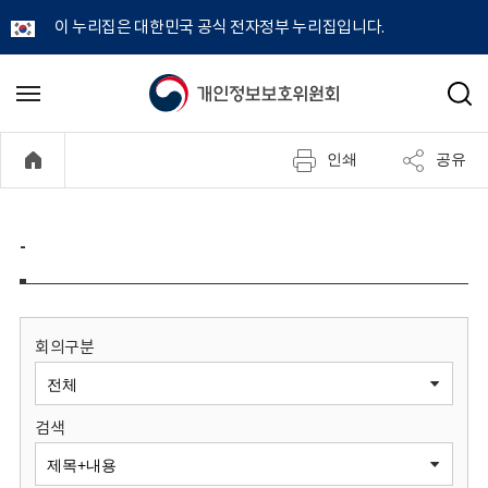
이 누리집은 대한민국 공식 전자정부 누리집입니다.
개
메
검
뉴
색
인
열
인쇄
공유
기
정
보
-
보
호
회의구분
위
검색
원