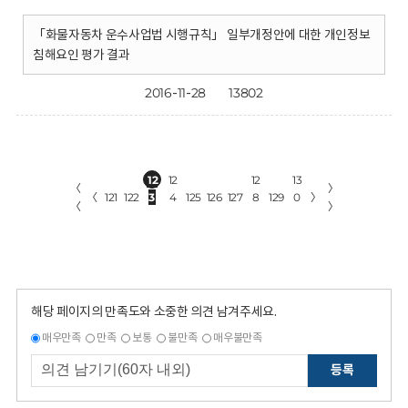
「화물자동차 운수사업법 시행규칙」 일부개정안에 대한 개인정보
침해요인 평가 결과
2016-11-28
13802
12
12
12
13
〈
〉
〈
121
122
3
4
125
126
127
8
129
0
〉
〈
〉
해당 페이지의 만족도와 소중한 의견 남겨주세요.
매우만족
만족
보통
불만족
매우불만족
등록