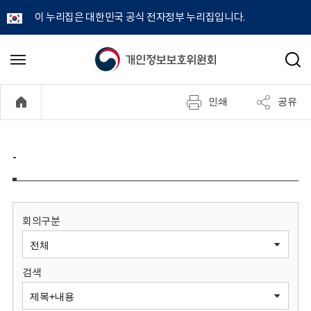
이 누리집은 대한민국 공식 전자정부 누리집입니다.
개
메
검
뉴
색
인
열
인쇄
공유
기
정
보
-
보
호
회의구분
위
검색
원