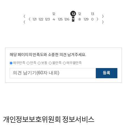
12
12
12
13
〈
〉
〈
121
122
123
4
125
126
7
8
129
0
〉
〈
〉
해당 페이지의 만족도와 소중한 의견 남겨주세요.
매우만족
만족
보통
불만족
매우불만족
등록
개인정보보호위원회 정보서비스