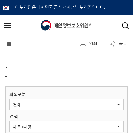
이 누리집은 대한민국 공식 전자정부 누리집입니다.
개
메
검
뉴
색
인
열
인쇄
공유
기
정
보
-
보
호
회의구분
위
검색
원