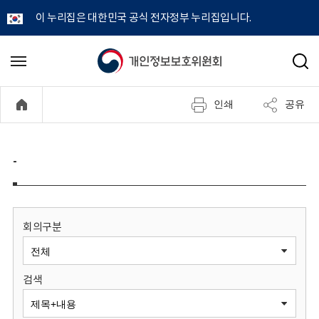
이 누리집은 대한민국 공식 전자정부 누리집입니다.
개
메
검
뉴
색
인
열
인쇄
공유
기
정
보
-
보
호
회의구분
위
검색
원