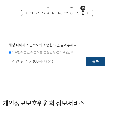
12
12
13
〈
〉
〈
121
122
123
4
125
126
127
8
129
0
〉
〈
〉
해당 페이지의 만족도와 소중한 의견 남겨주세요.
매우만족
만족
보통
불만족
매우불만족
등록
개인정보보호위원회 정보서비스