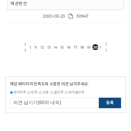
에 관한 건
2020-03-23
30947
〈
〉
〈
11
12
13
14
15
16
17
18
19
20
〉
〈
〉
해당 페이지의 만족도와 소중한 의견 남겨주세요.
매우만족
만족
보통
불만족
매우불만족
등록