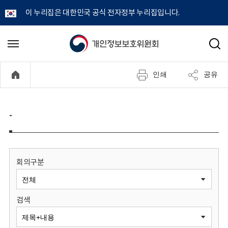
이 누리집은 대한민국 공식 전자정부 누리집입니다.
개
메
검
뉴
색
인
열
인쇄
공유
기
정
보
-
보
호
회의구분
위
검색
원