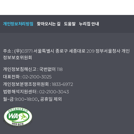
개인정보처리방침
찾아오시는 길
도움말
누리집 안내
주소 : (우)03171 서울특별시 종로구 세종대로 209 정부서울청사 개인
정보보호위원회
개인정보침해신고 : 국번없이 118
대표전화 : 02-2100-3025
개인정보분쟁조정위원회 : 1833-6972
법령해석지원센터 : 02-2100-3043
월~금 9:00~18:00, 공휴일 제외