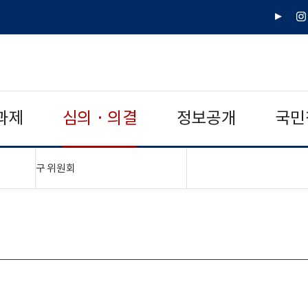
유
인
튜
스
브
타
그
램
과제
심의 · 의결
정보공개
국민
"접기,펼치기"
구 위원회