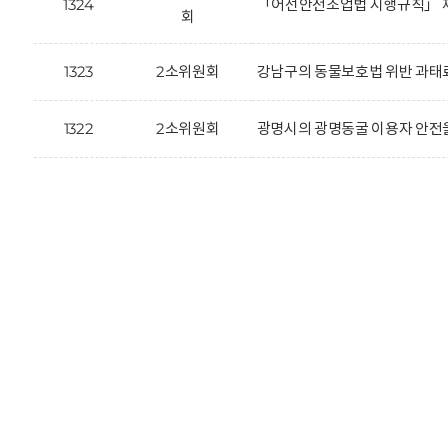
1324
「어선안전조업법 시행규칙」 제
회
1323
2소위원회
강남구의 동물보호법 위반 과태료
1322
2소위원회
광명시의 광명동굴 이용자 안전을