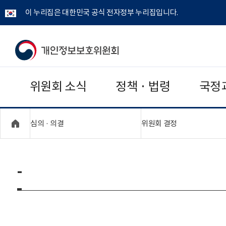
이 누리집은 대한민국 공식 전자정부 누리집입니다.
개
인
위원회 소식
정책 · 법령
국정
정
보
"접기,펼치기"
"접기,펼치기"
심의 · 의결
위원회 결정
보
호
-
위
원