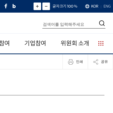
페
네
X
확
글자크기 100
%
KOR
ENG
언
화
화
이
이
(
대
어
면
면
스
버
트
수
확
축
북
블
위
대
통
소
치
검
로
터
합
색
그
)
검
색
참여
기업참여
위원회 소개
누
리
집
인쇄
공유
안
내