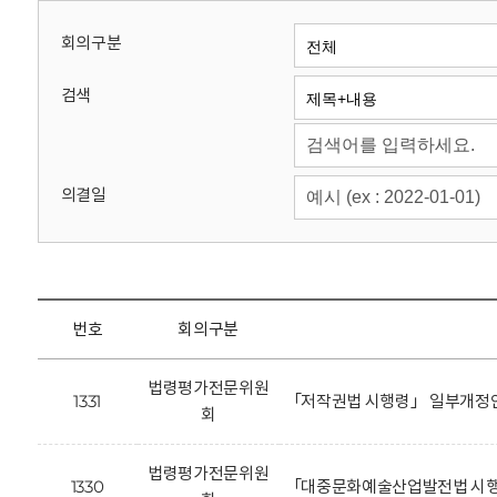
회
회의구분
검색
의결일
번호
회의구분
법령평가전문위원
1331
「저작권법 시행령」 일부개정안
회
법령평가전문위원
1330
「대중문화예술산업발전법 시행