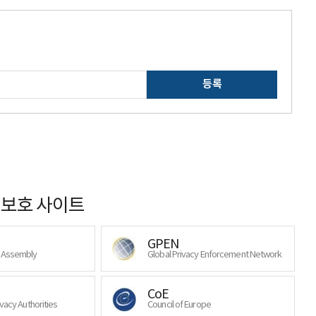
등록
보호 사이트
GPEN
y Assembly
Global Privacy Enforcement Network
CoE
ivacy Authorities
Council of Europe