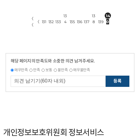
13
13
14
〈
〈
131
132
133
4
135
136
137
8
139
0
〈
해당 페이지의 만족도와 소중한 의견 남겨주세요.
매우만족
만족
보통
불만족
매우불만족
등록
개인정보보호위원회 정보서비스