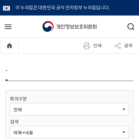
이 누리집은 대한민국 공식 전자정부 누리집입니다.
개
메
검
뉴
색
인
열
인쇄
공유
기
정
보
-
보
호
회의구분
위
검색
원