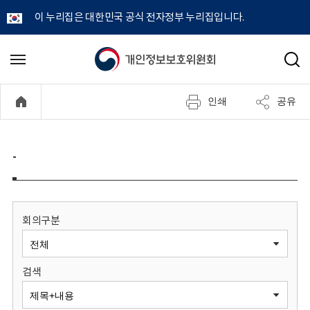
이 누리집은 대한민국 공식 전자정부 누리집입니다.
개
메
검
뉴
색
인
열
인쇄
공유
기
정
보
-
보
호
회의구분
위
검색
원