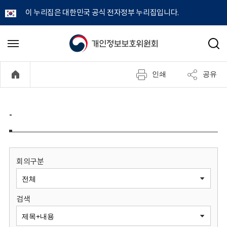
이 누리집은 대한민국 공식 전자정부 누리집입니다.
개
메
검
뉴
색
인
열
인쇄
공유
기
정
보
-
보
호
회의구분
위
검색
원