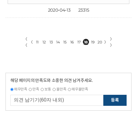
2020-04-13
23315
〈
〉
〈
11
12
13
14
15
16
17
18
19
20
〉
〈
〉
해당 페이지의 만족도와 소중한 의견 남겨주세요.
매우만족
만족
보통
불만족
매우불만족
등록