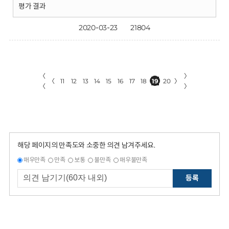
평가 결과
2020-03-23
21804
〈
〉
〈
11
12
13
14
15
16
17
18
19
20
〉
〈
〉
해당 페이지의 만족도와 소중한 의견 남겨주세요.
매우만족
만족
보통
불만족
매우불만족
등록