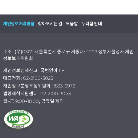
개인정보처리방침
찾아오시는 길
도움말
누리집 안내
주소 : (우)03171 서울특별시 종로구 세종대로 209 정부서울청사 개인
정보보호위원회
개인정보침해신고 : 국번없이 118
대표전화 : 02-2100-3025
개인정보분쟁조정위원회 : 1833-6972
법령해석지원센터 : 02-2100-3043
월~금 9:00~18:00, 공휴일 제외