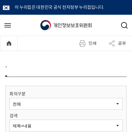
이 누리집은 대한민국 공식 전자정부 누리집입니다.
개
메
검
뉴
색
인
열
인쇄
공유
기
정
보
-
보
호
회의구분
위
검색
원