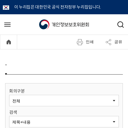
이 누리집은 대한민국 공식 전자정부 누리집입니다.
개
메
검
뉴
색
인
열
인쇄
공유
기
정
보
-
보
호
회의구분
위
검색
원