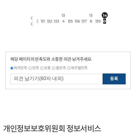
13
13
14
〈
〈
131
132
133
4
135
136
137
8
139
0
〈
해당 페이지의 만족도와 소중한 의견 남겨주세요.
매우만족
만족
보통
불만족
매우불만족
등록
개인정보보호위원회 정보서비스