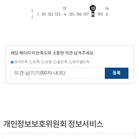
13
13
14
〈
〈
131
132
133
4
135
136
137
8
139
0
〈
해당 페이지의 만족도와 소중한 의견 남겨주세요.
매우만족
만족
보통
불만족
매우불만족
등록
개인정보보호위원회 정보서비스