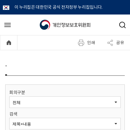
이 누리집은 대한민국 공식 전자정부 누리집입니다.
개
메
검
뉴
색
인
열
인쇄
공유
기
정
보
-
보
호
회의구분
위
검색
원