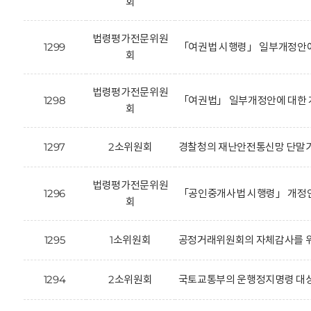
회
법령평가전문위원
1299
「여권법 시행령」 일부개정안에
회
법령평가전문위원
1298
「여권법」 일부개정안에 대한 
회
1297
2소위원회
경찰청의 재난안전통신망 단말기
법령평가전문위원
1296
「공인중개사법 시행령」 개정안(
회
1295
1소위원회
공정거래위원회의 자체감사를 위
1294
2소위원회
국토교통부의 운행정지명령 대상 