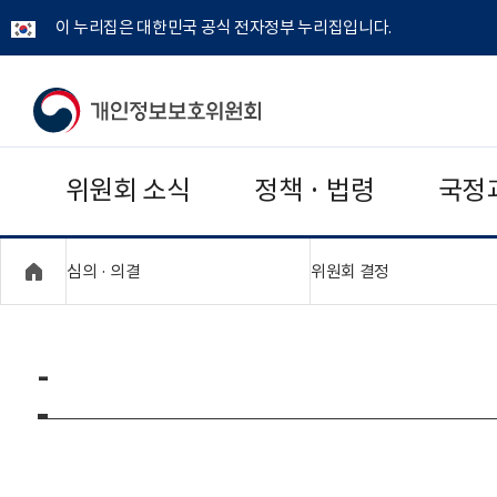
이 누리집은 대한민국 공식 전자정부 누리집입니다.
개
인
위원회 소식
정책 · 법령
국정
정
보
"접기,펼치기"
"접기,펼치기"
심의 · 의결
위원회 결정
보
호
-
위
원