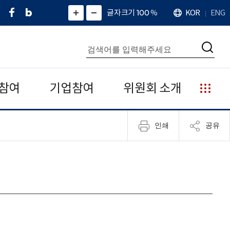
페
네
X
확
글자크기 100
%
KOR
ENG
언
화
화
이
이
(
대
어
면
면
스
버
트
수
확
축
북
블
위
대
통
소
치
검
로
터
합
색
그
)
검
색
참여
기업참여
위원회 소개
누
리
집
인쇄
공유
안
내