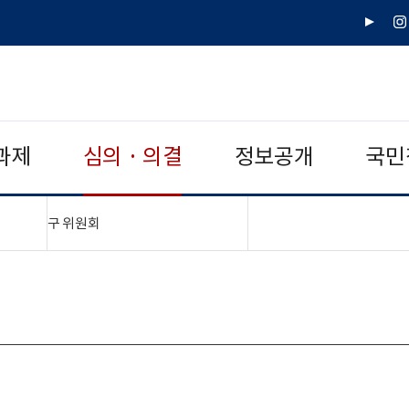
유
인
튜
스
브
타
그
램
과제
심의 · 의결
정보공개
국민
"접기,펼치기"
구 위원회