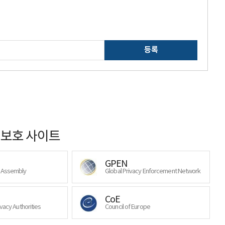
등록
보호 사이트
GPEN
y Assembly
Global Privacy Enforcement Network
CoE
ivacy Authorities
Council of Europe