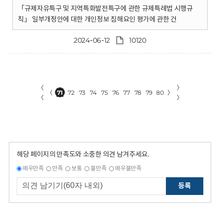
「규제자유특구 및 지역특화발전특구에 관한 규제특례법 시행규
칙」 일부개정안에 대한 개인정보 침해요인 평가에 관한 건
2024-06-12
10120
〈
〉
〈
71
72
73
74
75
76
77
78
79
80
〉
〈
〉
해당 페이지의 만족도와 소중한 의견 남겨주세요.
매우만족
만족
보통
불만족
매우불만족
등록