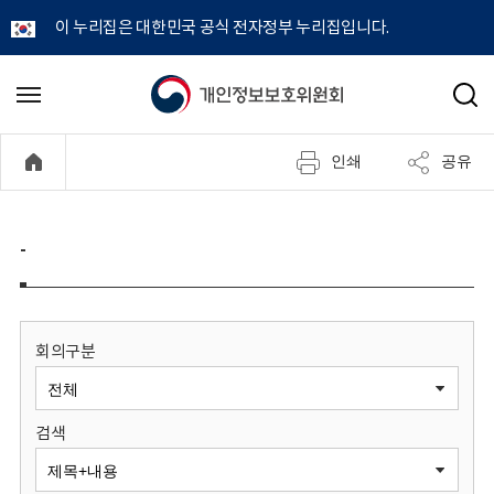
이 누리집은 대한민국 공식 전자정부 누리집입니다.
개
메
검
뉴
색
인
열
인쇄
공유
기
정
보
-
보
호
회의구분
위
검색
원