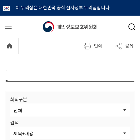
이 누리집은 대한민국 공식 전자정부 누리집입니다.
개
메
검
뉴
색
인
열
인쇄
공유
기
정
보
-
보
호
회의구분
위
검색
원