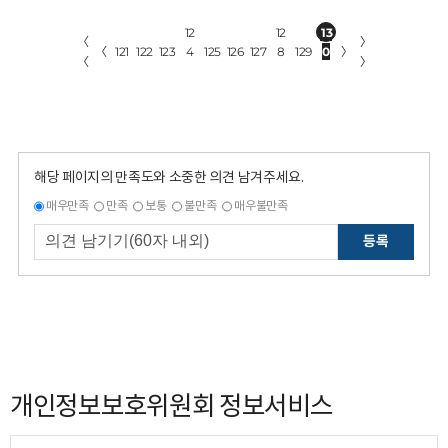
12
12
13
〈
〉
〈
121
122
123
4
125
126
127
8
129
0
〉
〈
〉
해당 페이지의 만족도와 소중한 의견 남겨주세요.
매우만족
만족
보통
불만족
매우불만족
등록
개인정보보호위원회 정보서비스