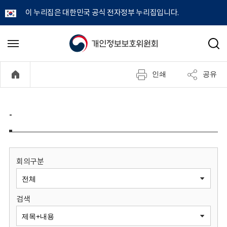
이 누리집은 대한민국 공식 전자정부 누리집입니다.
개
메
검
뉴
색
인
열
인쇄
공유
기
정
보
-
보
호
회의구분
위
검색
원