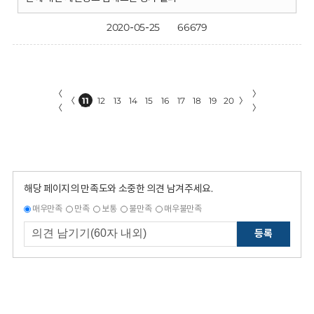
2020-05-25
66679
〈
〉
〈
11
12
13
14
15
16
17
18
19
20
〉
〈
〉
해당 페이지의 만족도와 소중한 의견 남겨주세요.
매우만족
만족
보통
불만족
매우불만족
등록