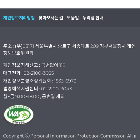
개인정보처리방침
찾아오시는 길
도움말
누리집 안내
주소 : (우)03171 서울특별시 종로구 세종대로 209 정부서울청사 개인
정보보호위원회
개인정보침해신고 : 국번없이 118
대표전화 : 02-2100-3025
개인정보분쟁조정위원회 : 1833-6972
법령해석지원센터 : 02-2100-3043
월~금 9:00~18:00, 공휴일 제외
Copyright ⓒ Personal Information Protection Commission. All ri