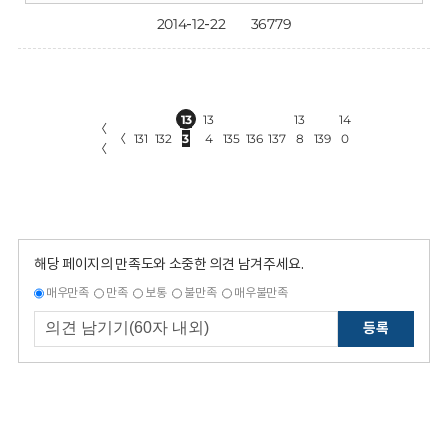
2014-12-22
36779
13
13
13
14
〈
〈
131
132
3
4
135
136
137
8
139
0
〈
해당 페이지의 만족도와 소중한 의견 남겨주세요.
매우만족
만족
보통
불만족
매우불만족
등록