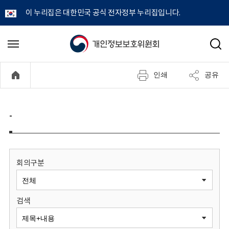
이 누리집은 대한민국 공식 전자정부 누리집입니다.
개
메
검
뉴
색
인
열
인쇄
공유
기
정
보
-
보
호
회의구분
위
검색
원