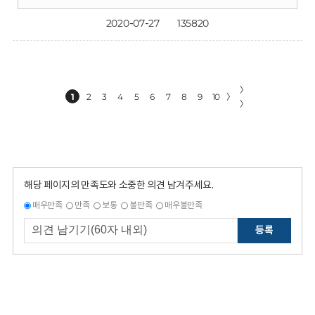
2020-07-27
135820
〉
1
2
3
4
5
6
7
8
9
10
〉
〉
해당 페이지의 만족도와 소중한 의견 남겨주세요.
매우만족
만족
보통
불만족
매우불만족
등록