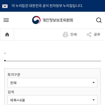
이 누리집은 대한민국 공식 전자정부 누리집입니다.
개
메
검
뉴
색
인
열
인쇄
공유
기
정
보
-
보
호
회의구분
위
검색
원