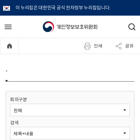
이 누리집은 대한민국 공식 전자정부 누리집입니다.
개
메
검
뉴
색
인
열
인쇄
공유
기
정
보
-
보
호
회의구분
위
검색
원