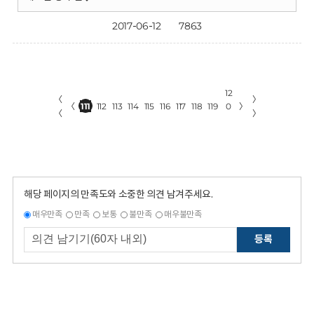
2017-06-12
7863
12
〈
〉
〈
111
112
113
114
115
116
117
118
119
0
〉
〈
〉
해당 페이지의 만족도와 소중한 의견 남겨주세요.
매우만족
만족
보통
불만족
매우불만족
등록