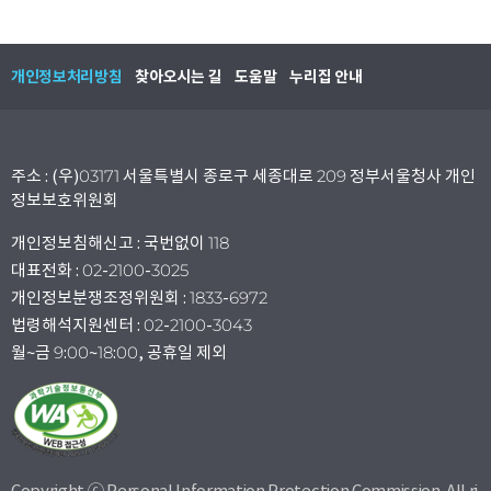
개인정보처리방침
찾아오시는 길
도움말
누리집 안내
주소 : (우)03171 서울특별시 종로구 세종대로 209 정부서울청사 개인
정보보호위원회
개인정보침해신고 : 국번없이 118
대표전화 : 02-2100-3025
개인정보분쟁조정위원회 : 1833-6972
법령해석지원센터 : 02-2100-3043
월~금 9:00~18:00, 공휴일 제외
Copyright ⓒ Personal Information Protection Commission. All ri