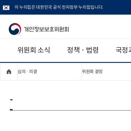
이 누리집은 대한민국 공식 전자정부 누리집입니다.
개
인
위원회 소식
정책 · 법령
국정
정
보
"접기,펼치기"
"접기,펼치기"
심의 · 의결
위원회 결정
보
호
-
위
원