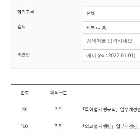
회
회의구분
검색
의결일
번호
회의구분
191
기타
「특허법 시행규칙」일부개정안에
190
기타
「의료법 시행령」일부개정안, 