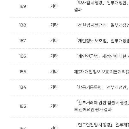
「약사법 시행령」일부개정안, 
189
기타
결과
188
기타
「선원법 시행규칙」일부개정안에
187
기타
「개인정보 보호법」일부개정법
186
기타
「개인연금법」제정안에 대한 개
185
기타
제3차 개인정보 보호 기본계획(20
184
기타
「항공기등록령」 전부개정안, 
「할부거래에 관한 법률 시행령
183
기타
보 침해요인 평가 결과
「철도안전법 시행령」 일부개정
182
기타