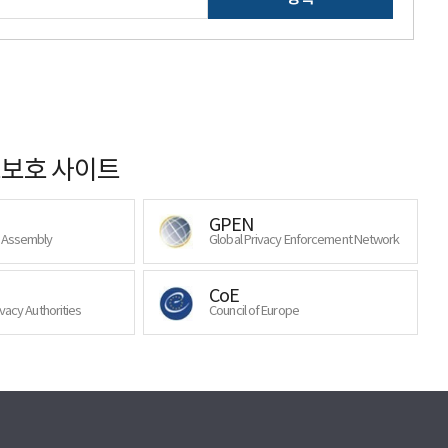
보호 사이트
GPEN
y Assembly
Global Privacy Enforcement Network
CoE
ivacy Authorities
Council of Europe