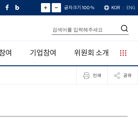
페
네
X
확
글자크기 100
%
KOR
ENG
언
화
화
이
이
(
대
어
면
면
스
버
트
수
확
축
북
블
위
대
통
소
치
검
로
터
합
색
그
)
검
색
참여
기업참여
위원회 소개
누
리
집
인쇄
공유
안
내