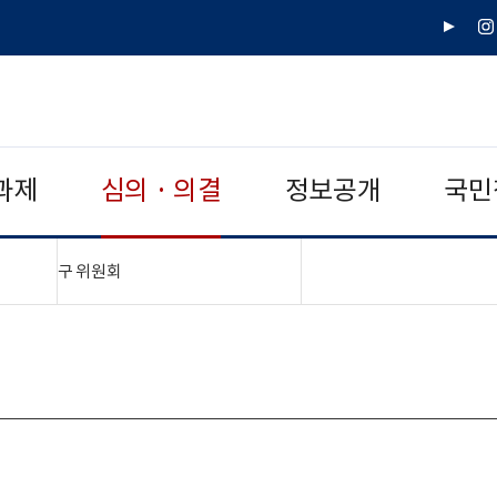
유
인
튜
스
브
타
그
램
과제
심의 · 의결
정보공개
국민
"접기,펼치기"
구 위원회