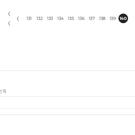
〈
〈
131
132
133
134
135
136
137
138
139
140
〈
만족