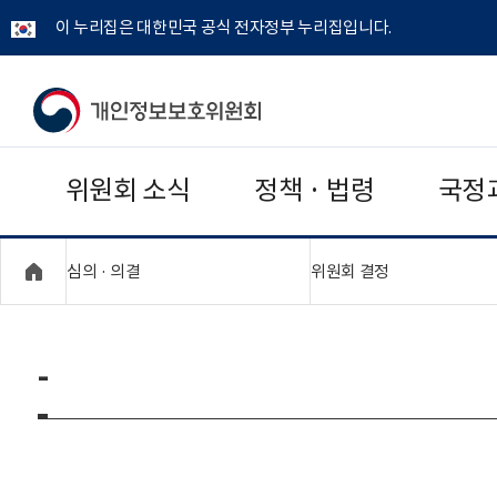
이 누리집은 대한민국 공식 전자정부 누리집입니다.
개
인
위원회 소식
정책 · 법령
국정
정
보
"접기,펼치기"
"접기,펼치기"
심의 · 의결
위원회 결정
보
호
-
위
원