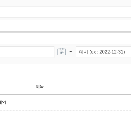
~
제목
내역