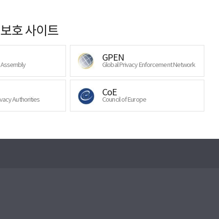
보호 사이트
GPEN
y Assembly
Global Privacy Enforcement Network
CoE
ivacy Authorities
Council of Europe