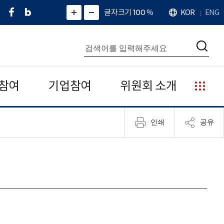
페
네
X
확
글자크기 100
%
KOR
ENG
언
화
화
이
이
(
대
어
면
면
스
버
트
수
확
축
북
블
위
대
통
소
치
검
로
터
합
색
그
)
검
색
참여
기업참여
위원회 소개
누
리
집
인쇄
공유
안
내