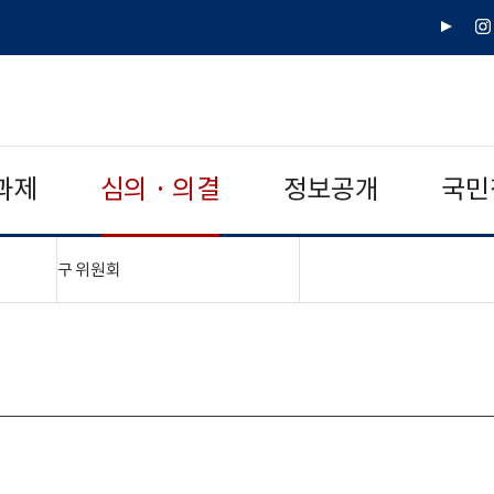
유
인
튜
스
브
타
그
램
과제
심의 · 의결
정보공개
국민
"접기,펼치기"
구 위원회