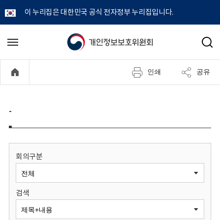
이 누리집은 대한민국 공식 전자정부 누리집입니다.
개
메
검
뉴
색
인
열
인쇄
공유
기
정
보
-
보
호
회의구분
위
검색
원