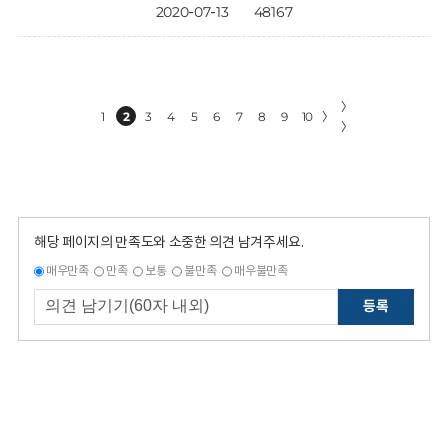
2020-07-13
48167
〉
1
2
3
4
5
6
7
8
9
10
〉
〉
해당 페이지의 만족도와 소중한 의견 남겨주세요.
매우만족
만족
보통
불만족
매우불만족
등록