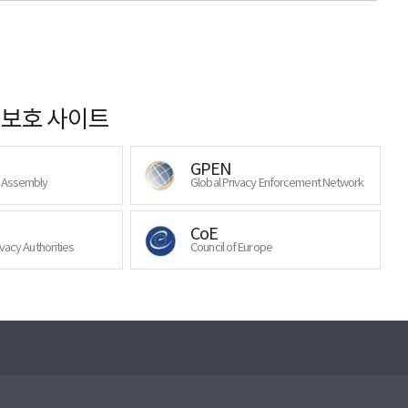
보호 사이트
GPEN
y Assembly
Global Privacy Enforcement Network
CoE
ivacy Authorities
Council of Europe