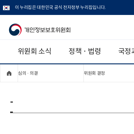
이 누리집은 대한민국 공식 전자정부 누리집입니다.
개
인
위원회 소식
정책 · 법령
국정
정
보
"접기,펼치기"
"접기,펼치기"
심의 · 의결
위원회 결정
보
호
-
위
원