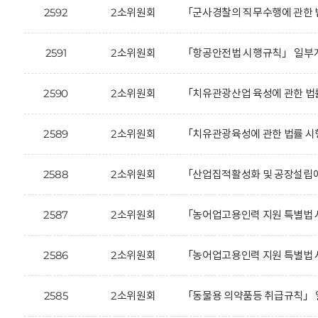
2592
2소위원회
「군사경찰의 직무수행에 관한 
2591
2소위원회
「항공안전법 시행규칙」 일부개
2590
2소위원회
「치유관광산업 육성에 관한 법
2589
2소위원회
「치유관광육성에 관한 법률 시
2588
2소위원회
「산업집적활성화 및 공장설립에
2587
2소위원회
「농어업고용인력 지원 특별법 
2586
2소위원회
「농어업고용인력 지원 특별법 
2585
2소위원회
「동물용 의약품등 취급규칙」 