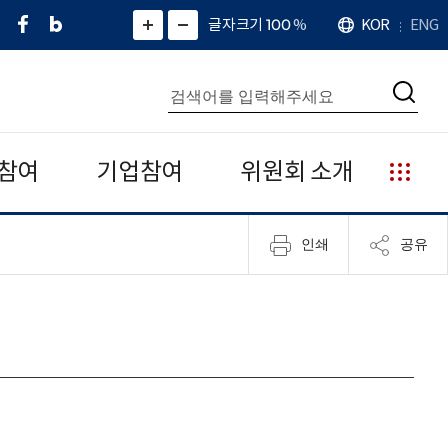
페
네
X
확
글자크기 100
%
KOR
ENG
언
화
화
이
이
(
대
어
면
면
스
버
트
수
확
축
북
블
위
대
통
소
치
검
로
터
합
색
그
)
검
색
참여
기업참여
위원회 소개
누
리
집
인쇄
공유
안
내