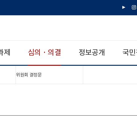
유
인
튜
스
브
타
그
램
과제
심의 · 의결
정보공개
국민
"접기,펼치기"
위원회 결정문