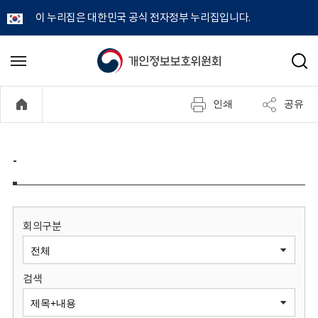
이 누리집은 대한민국 공식 전자정부 누리집입니다.
개
메
검
뉴
색
인
열
인쇄
공유
기
정
보
-
보
호
회의구분
위
검색
원