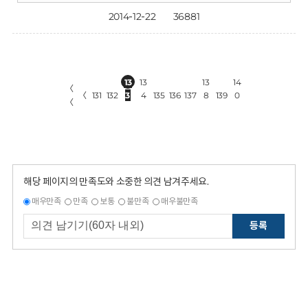
2014-12-22
36881
13
13
13
14
〈
〈
131
132
3
4
135
136
137
8
139
0
〈
해당 페이지의 만족도와 소중한 의견 남겨주세요.
매우만족
만족
보통
불만족
매우불만족
등록