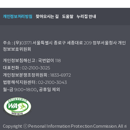
개인정보처리방침
찾아오시는 길
도움말
누리집 안내
주소 : (우)03171 서울특별시 종로구 세종대로 209 정부서울청사 개인
정보보호위원회
개인정보침해신고 : 국번없이 118
대표전화 : 02-2100-3025
개인정보분쟁조정위원회 : 1833-6972
법령해석지원센터 : 02-2100-3043
월~금 9:00~18:00, 공휴일 제외
Copyright ⓒ Personal Information Protection Commission. All ri