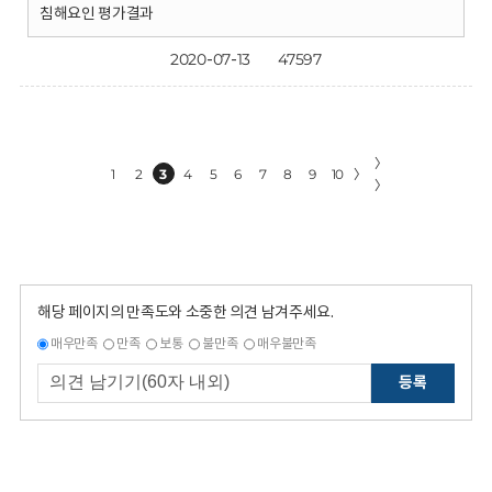
침해요인 평가결과
2020-07-13
47597
〉
1
2
3
4
5
6
7
8
9
10
〉
〉
해당 페이지의 만족도와 소중한 의견 남겨주세요.
매우만족
만족
보통
불만족
매우불만족
등록