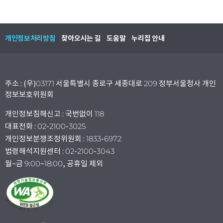
개인정보처리방침
찾아오시는 길
도움말
누리집 안내
주소 : (우)03171 서울특별시 종로구 세종대로 209 정부서울청사 개인
정보보호위원회
개인정보침해신고 : 국번없이 118
대표전화 : 02-2100-3025
개인정보분쟁조정위원회 : 1833-6972
법령해석지원센터 : 02-2100-3043
월~금 9:00~18:00, 공휴일 제외