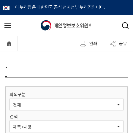
이 누리집은 대한민국 공식 전자정부 누리집입니다.
개
메
검
뉴
색
인
열
인쇄
공유
기
정
보
-
보
호
회의구분
위
검색
원