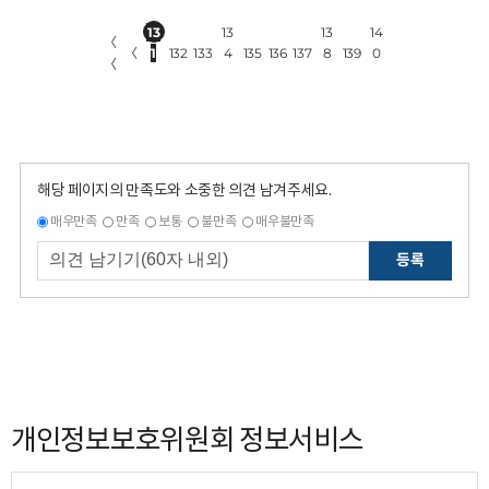
13
13
13
14
〈
〈
1
132
133
4
135
136
137
8
139
0
〈
해당 페이지의 만족도와 소중한 의견 남겨주세요.
매우만족
만족
보통
불만족
매우불만족
등록
개인정보보호위원회 정보서비스