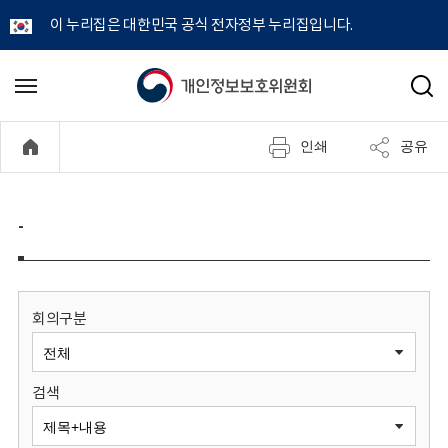
이 누리집은 대한민국 공식 전자정부 누리집입니다.
개
메
검
뉴
색
인
열
인쇄
공유
기
정
보
-
보
호
회의구분
위
검색
원