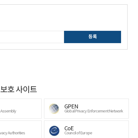
등록
보호 사이트
GPEN
y Assembly
Global Privacy Enforcement Network
CoE
ivacy Authorities
Council of Europe