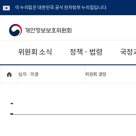
이 누리집은 대한민국 공식 전자정부 누리집입니다.
개
인
위원회 소식
정책 · 법령
국정
정
보
"접기,펼치기"
"접기,펼치기"
심의 · 의결
위원회 결정
보
호
-
위
원