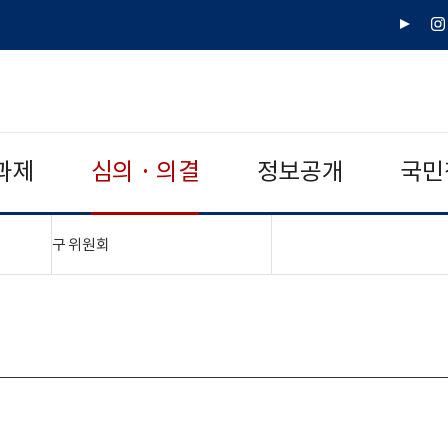
유
인
튜
스
브
타
그
램
과제
심의 · 의결
정보공개
국민
"접기,펼치기"
구 위원회