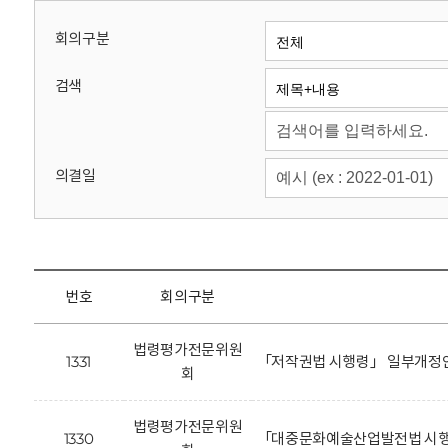
회
회의구분
검색
의결일
번호
회의구분
법령평가전문위원
1331
「저작권법 시행령」 일부개정안
회
법령평가전문위원
1330
「대중문화예술산업발전법 시행