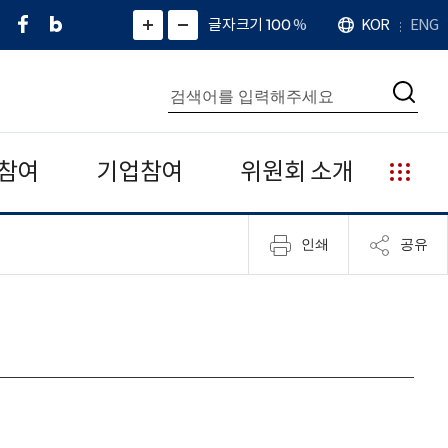
페
네
X
확
글자크기 100
%
KOR
ENG
언
화
화
이
이
(
대
어
면
면
스
버
트
수
확
축
북
블
위
대
통
소
치
검
로
터
합
색
그
)
검
색
참여
기업참여
위원회 소개
누
리
집
인쇄
공유
안
내