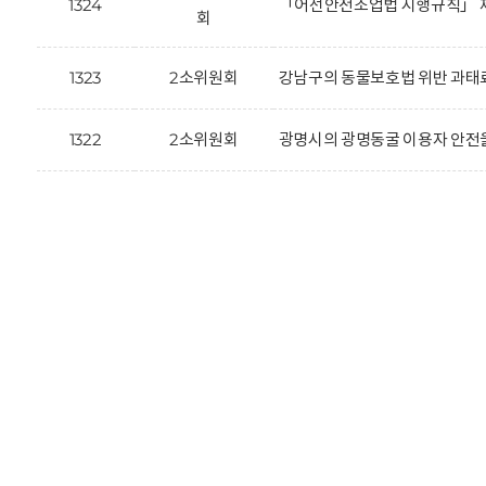
1324
「어선안전조업법 시행규칙」 제
회
1323
2소위원회
강남구의 동물보호법 위반 과태료
1322
2소위원회
광명시의 광명동굴 이용자 안전을