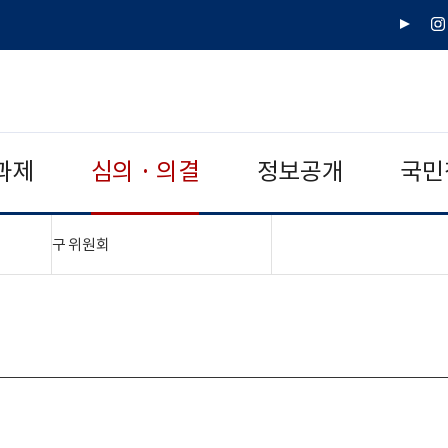
유
인
튜
스
브
타
그
램
과제
심의 · 의결
정보공개
국민
"접기,펼치기"
구 위원회