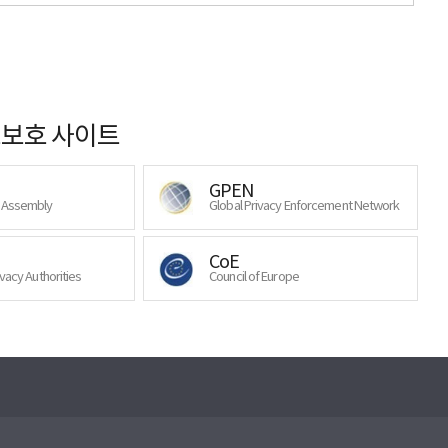
보호 사이트
GPEN
y Assembly
Global Privacy Enforcement Network
CoE
ivacy Authorities
Council of Europe