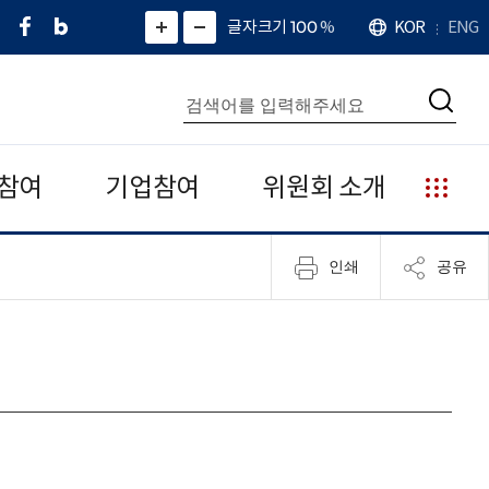
페
네
X
확
글자크기 100
%
KOR
ENG
언
화
화
이
이
(
대
어
면
면
스
버
트
수
확
축
북
블
위
대
통
소
치
검
로
터
합
색
그
)
검
색
참여
기업참여
위원회 소개
누
리
집
인쇄
공유
안
내