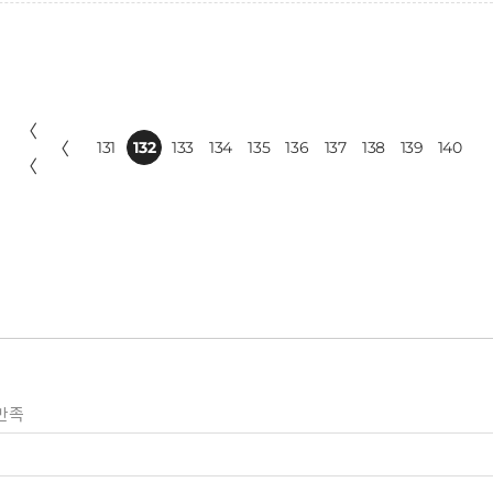
〈
〈
131
132
133
134
135
136
137
138
139
140
〈
만족