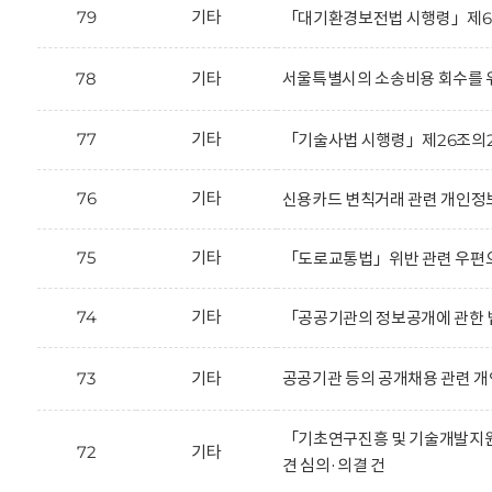
79
기타
「대기환경보전법 시행령」제66
78
기타
서울특별시의 소송비용 회수를 위
77
기타
「기술사법 시행령」제26조의2
76
기타
신용카드 변칙거래 관련 개인정보
75
기타
「도로교통법」위반 관련 우편으
74
기타
「공공기관의 정보공개에 관한 법
73
기타
공공기관 등의 공개채용 관련 개
「기초연구진흥 및 기술개발지원에
72
기타
견 심의·의결 건