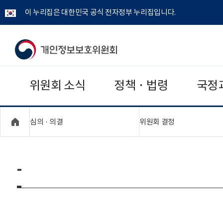
이 누리집은 대한민국 공식 전자정부 누리집입니다.
개
인
위원회 소식
정책 · 법령
국정
정
보
"접기,펼치기"
"접기,펼치기"
심의 · 의결
위원회 결정
보
호
-
위
원