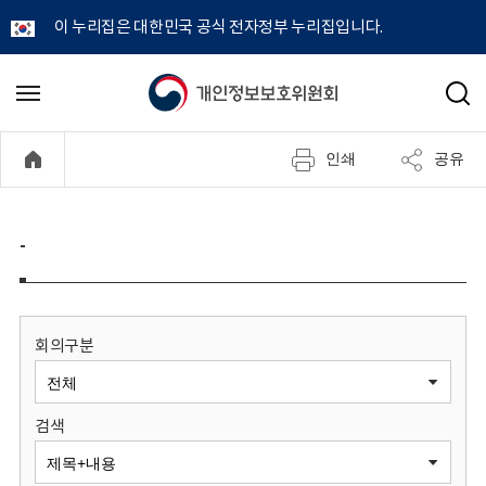
이 누리집은 대한민국 공식 전자정부 누리집입니다.
개
메
검
뉴
색
인
열
인쇄
공유
기
정
보
-
보
호
회의구분
위
검색
원