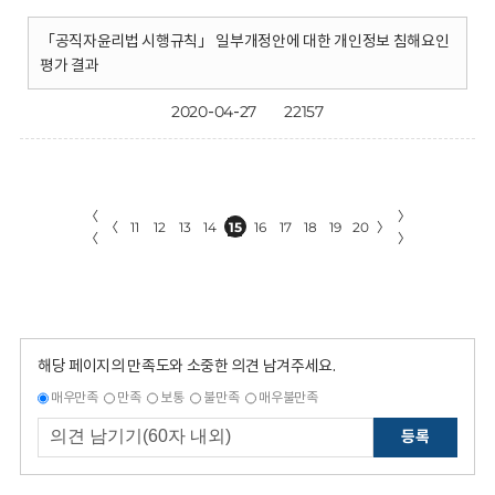
「공직자윤리법 시행규칙」 일부개정안에 대한 개인정보 침해요인
평가 결과
2020-04-27
22157
〈
〉
〈
11
12
13
14
15
16
17
18
19
20
〉
〈
〉
해당 페이지의 만족도와 소중한 의견 남겨주세요.
매우만족
만족
보통
불만족
매우불만족
등록