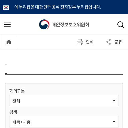
이 누리집은 대한민국 공식 전자정부 누리집입니다.
개
메
검
뉴
색
인
열
인쇄
공유
기
정
보
-
보
호
회의구분
위
검색
원