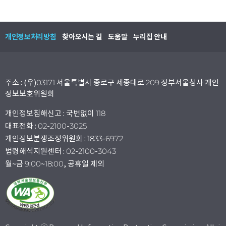
개인정보처리방침
찾아오시는 길
도움말
누리집 안내
주소 : (우)03171 서울특별시 종로구 세종대로 209 정부서울청사 개인
정보보호위원회
개인정보침해신고 : 국번없이 118
대표전화 : 02-2100-3025
개인정보분쟁조정위원회 : 1833-6972
법령해석지원센터 : 02-2100-3043
월~금 9:00~18:00, 공휴일 제외