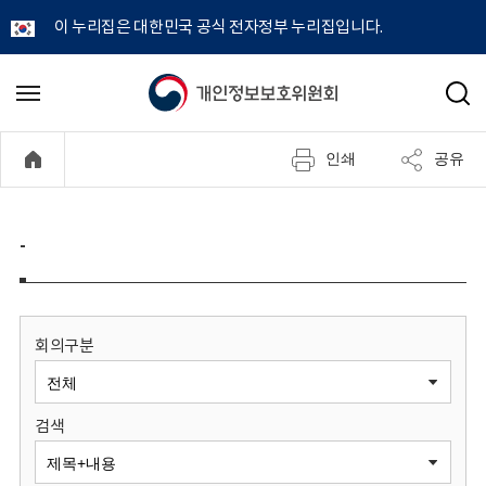
이 누리집은 대한민국 공식 전자정부 누리집입니다.
개
메
검
뉴
색
인
열
인쇄
공유
기
정
보
-
보
호
회의구분
위
검색
원