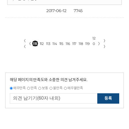
2017-06-12
7745
12
〈
〉
〈
111
112
113
114
115
116
117
118
119
0
〉
〈
〉
해당 페이지의 만족도와 소중한 의견 남겨주세요.
매우만족
만족
보통
불만족
매우불만족
등록