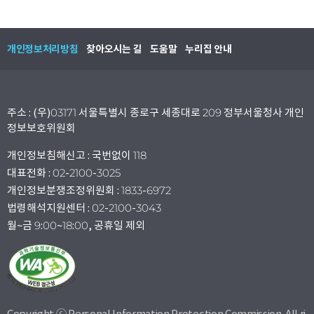
개인정보처리방침
찾아오시는 길
도움말
누리집 안내
주소 : (우)03171 서울특별시 종로구 세종대로 209 정부서울청사 개인
정보보호위원회
개인정보침해신고 : 국번없이 118
대표전화 : 02-2100-3025
개인정보분쟁조정위원회 : 1833-6972
법령해석지원센터 : 02-2100-3043
월~금 9:00~18:00, 공휴일 제외
Copyright ⓒ Personal Information Protection Commission. All ri