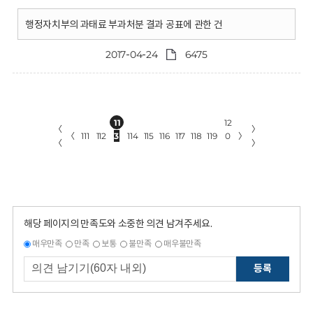
행정자치부의 과태료 부과처분 결과 공표에 관한 건
2017-04-24
6475
11
12
〈
〉
〈
111
112
3
114
115
116
117
118
119
0
〉
〈
〉
해당 페이지의 만족도와 소중한 의견 남겨주세요.
매우만족
만족
보통
불만족
매우불만족
등록