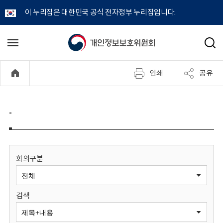
이 누리집은 대한민국 공식 전자정부 누리집입니다.
개
메
검
뉴
색
인
열
인쇄
공유
기
정
보
-
보
호
회의구분
위
검색
원