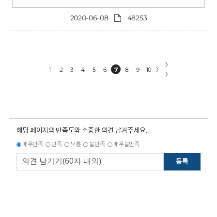
2020-06-08
48253
〉
1
2
3
4
5
6
7
8
9
10
〉
〉
해당 페이지의 만족도와 소중한 의견 남겨주세요.
매우만족
만족
보통
불만족
매우불만족
등록