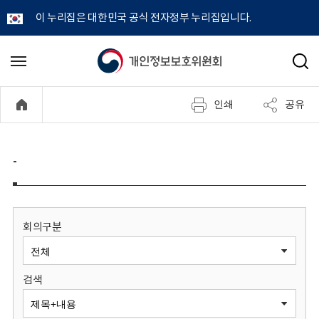
이 누리집은 대한민국 공식 전자정부 누리집입니다.
개
메
검
뉴
색
인
열
인쇄
공유
기
정
보
-
보
호
회의구분
위
검색
원