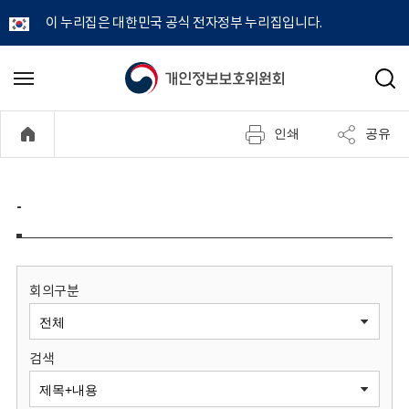
이 누리집은 대한민국 공식 전자정부 누리집입니다.
개
메
검
뉴
색
인
열
인쇄
공유
기
정
보
-
보
호
회의구분
위
검색
원