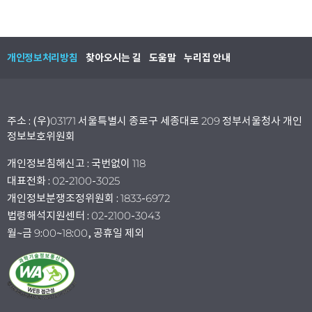
개인정보처리방침
찾아오시는 길
도움말
누리집 안내
주소 : (우)03171 서울특별시 종로구 세종대로 209 정부서울청사 개인
정보보호위원회
개인정보침해신고 : 국번없이 118
대표전화 : 02-2100-3025
개인정보분쟁조정위원회 : 1833-6972
법령해석지원센터 : 02-2100-3043
월~금 9:00~18:00, 공휴일 제외