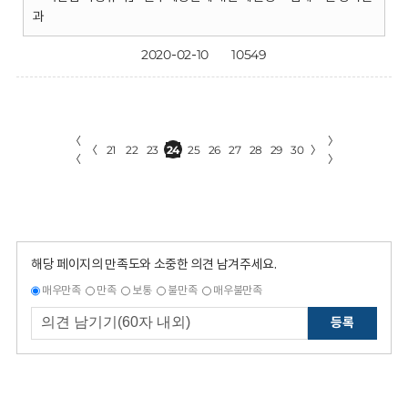
과
2020-02-10
10549
〈
〉
〈
21
22
23
24
25
26
27
28
29
30
〉
〈
〉
해당 페이지의 만족도와 소중한 의견 남겨주세요.
매우만족
만족
보통
불만족
매우불만족
등록