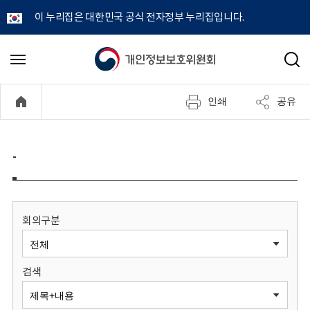
이 누리집은 대한민국 공식 전자정부 누리집입니다.
개
메
검
뉴
색
인
열
인쇄
공유
기
정
보
-
보
호
회의구분
위
검색
원