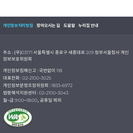
개인정보처리방침
찾아오시는 길
도움말
누리집 안내
주소 : (우)03171 서울특별시 종로구 세종대로 209 정부서울청사 개인
정보보호위원회
개인정보침해신고 : 국번없이 118
대표전화 : 02-2100-3025
개인정보분쟁조정위원회 : 1833-6972
법령해석지원센터 : 02-2100-3043
월~금 9:00~18:00, 공휴일 제외