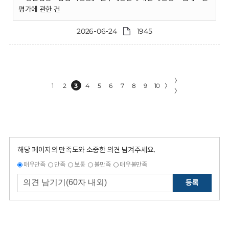
평가에 관한 건
2026-06-24
1945
〉
1
2
3
4
5
6
7
8
9
10
〉
〉
해당 페이지의 만족도와 소중한 의견 남겨주세요.
매우만족
만족
보통
불만족
매우불만족
등록