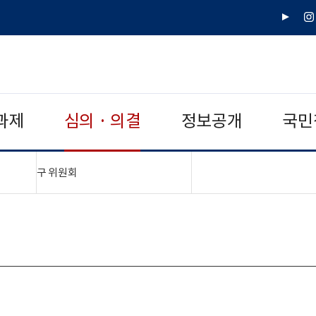
유
인
튜
스
브
타
그
램
과제
심의 · 의결
정보공개
국민
"접기,펼치기"
구 위원회