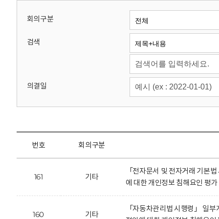
회
회의구분
검색
의결일
번호
회의구분
「전자문서 및 전자거래 기본법
161
기타
에 대한 개인정보 침해요인 평가
「자동차관리법 시행령」 일부
160
기타