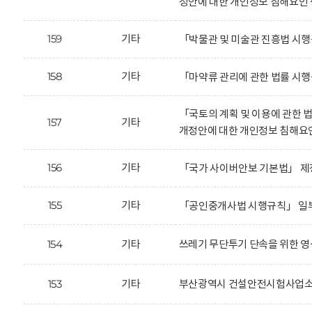
정안에 대한 개인정보 침해요인 
159
기타
「박물관 및 미술관 진흥법 시
158
기타
「마약류 관리에 관한 법률 시
「국토의 계획 및 이용에 관한 
157
기타
개정안에 대한 개인정보 침해요
156
기타
「국가 사이버안보 기본법」 제
155
기타
「공인중개사법 시행규칙」 일부
154
기타
쓰레기 무단투기 단속을 위한 영
153
기타
부산광역시 건설안전시험사업소의