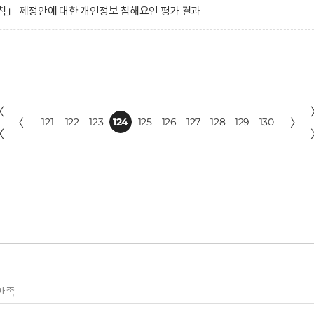
칙」 제정안에 대한 개인정보 침해요인 평가 결과
〈
〈
121
122
123
124
125
126
127
128
129
130
〉
〈
만족