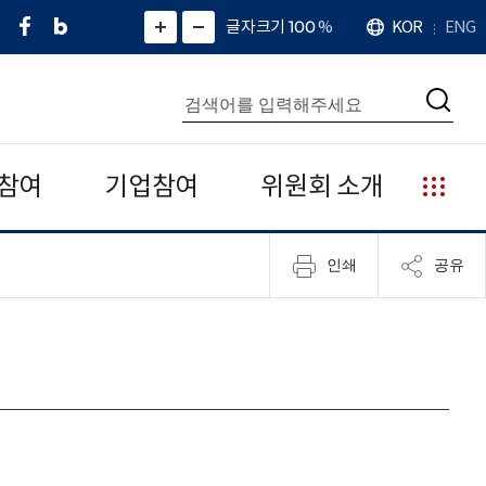
페
네
X
확
글자크기 100
%
KOR
ENG
언
화
화
이
이
(
대
어
면
면
스
버
트
수
확
축
북
블
위
대
통
소
치
검
로
터
합
색
그
)
검
색
참여
기업참여
위원회 소개
누
리
집
인쇄
공유
안
내