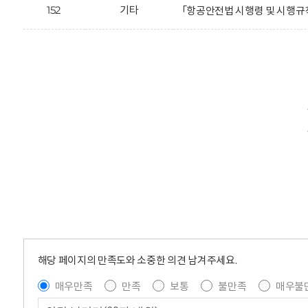
152
기타
「항공안전법 시행령 및 시행규
해당 페이지의 만족도와 소중한 의견 남겨주세요.
매우만족
만족
보통
불만족
매우불