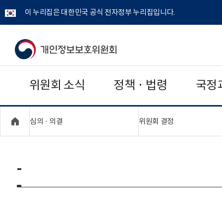
이 누리집은 대한민국 공식 전자정부 누리집입니다.
개
인
위원회 소식
정책 · 법령
국정
정
보
"접기,펼치기"
"접기,펼치기"
심의 · 의결
위원회 결정
보
호
-
위
원