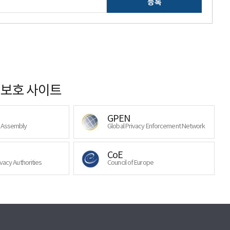
등록
보호 사이트
GPEN
y Assembly
Global Privacy Enforcement Network
CoE
ivacy Authorities
Council of Europe