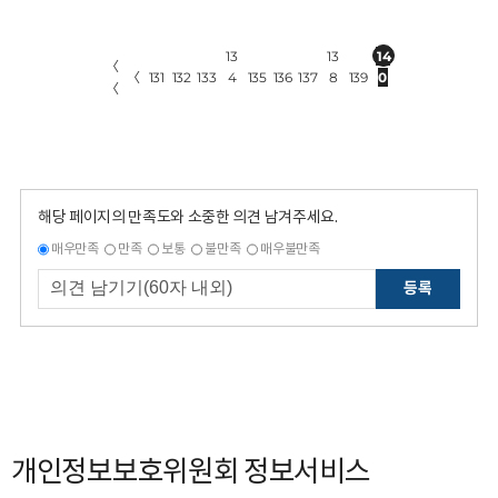
13
13
14
〈
〈
131
132
133
4
135
136
137
8
139
0
〈
해당 페이지의 만족도와 소중한 의견 남겨주세요.
매우만족
만족
보통
불만족
매우불만족
등록
개인정보보호위원회 정보서비스