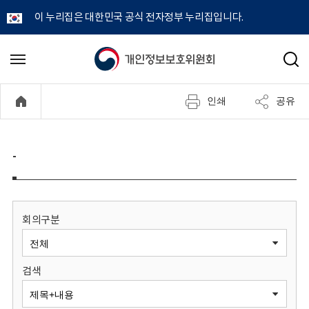
이 누리집은 대한민국 공식 전자정부 누리집입니다.
개
메
검
뉴
색
인
열
인쇄
공유
기
정
보
-
보
호
회의구분
위
검색
원