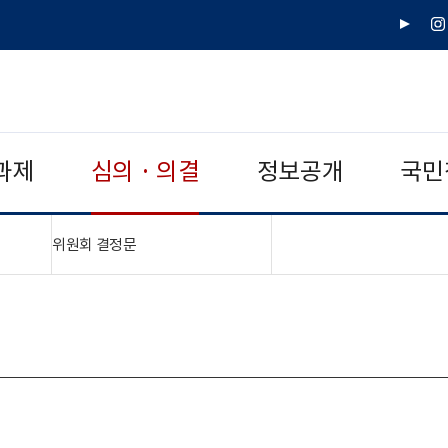
유
인
튜
스
브
타
그
램
과제
심의 · 의결
정보공개
국민
"접기,펼치기"
위원회 결정문