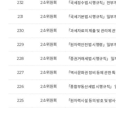
232
2소위원회
「국세징수법 시행규칙」전부개정
231
2소위원회
「국세기본법 시행규칙」일부개정
230
2소위원회
「과세자료의 제출 및 관리에 
229
2소위원회
「원자력안전법 시행령」일부개정
228
2소위원회
「증권거래세법 시행규칙」 일
227
2소위원회
「역사문화권 정비 등에 관한 
226
2소위원회
「종합부동산세법 시행규칙」 
225
2소위원회
「원자력시설 등의 방호 및 방