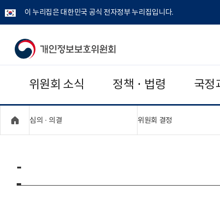
이 누리집은 대한민국 공식 전자정부 누리집입니다.
개
인
위원회 소식
정책 · 법령
국정
정
보
"접기,펼치기"
"접기,펼치기"
심의 · 의결
위원회 결정
보
호
-
위
원