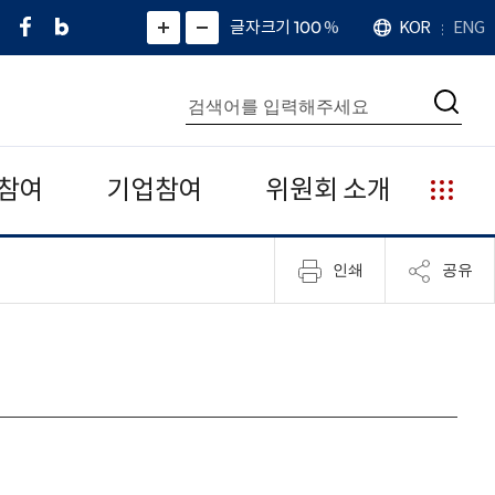
페
네
X
확
글자크기 100
%
KOR
ENG
언
화
화
이
이
(
대
어
면
면
스
버
트
수
확
축
북
블
위
대
통
소
치
검
로
터
합
색
그
)
검
색
참여
기업참여
위원회 소개
누
리
집
인쇄
공유
안
내