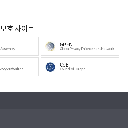
보호 사이트
GPEN
y Assembly
Global Privacy Enforcement Network
CoE
ivacy Authorities
Council of Europe