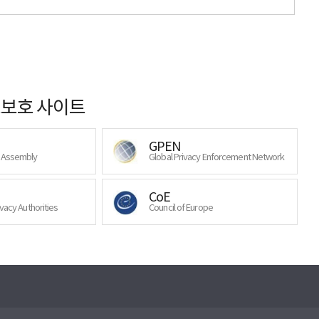
보호 사이트
GPEN
y Assembly
Global Privacy Enforcement Network
CoE
ivacy Authorities
Council of Europe