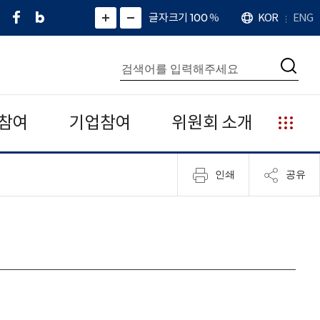
페
네
X
확
글자크기 100
%
KOR
ENG
언
화
화
이
이
(
대
어
면
면
스
버
트
수
확
축
북
블
위
대
통
소
치
검
로
터
합
색
그
)
검
색
참여
기업참여
위원회 소개
누
리
집
인쇄
공유
안
내