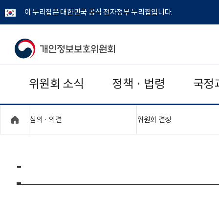
이 누리집은 대한민국 공식 전자정부 누리집입니다.
개
인
위원회 소식
정책 · 법령
국정
정
보
"접기,펼치기"
"접기,펼치기"
심의 · 의결
위원회 결정
보
호
-
위
원