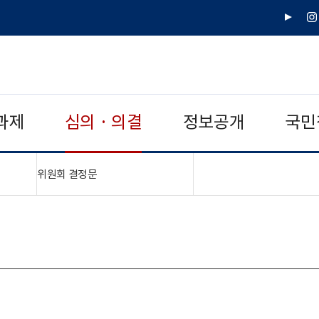
유
인
튜
스
브
타
그
램
과제
심의 · 의결
정보공개
국민
"접기,펼치기"
위원회 결정문