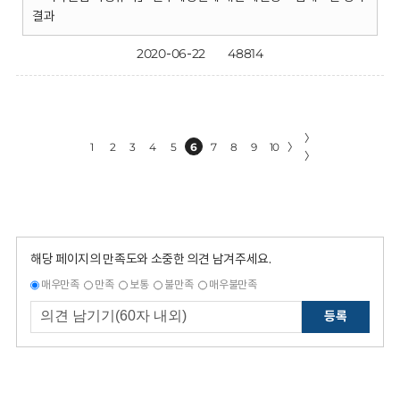
결과
2020-06-22
48814
〉
1
2
3
4
5
6
7
8
9
10
〉
〉
해당 페이지의 만족도와 소중한 의견 남겨주세요.
매우만족
만족
보통
불만족
매우불만족
등록