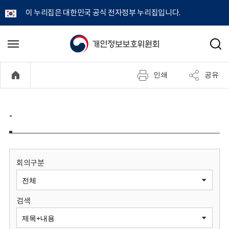
이 누리집은 대한민국 공식 전자정부 누리집입니다.
개
메
검
뉴
색
인
열
인쇄
공유
기
정
보
-
보
호
회의구분
위
검색
원