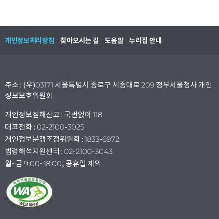
개인정보처리방침
찾아오시는 길
도움말
누리집 안내
주소 : (우)03171 서울특별시 종로구 세종대로 209 정부서울청사 개인
정보보호위원회
개인정보침해신고 : 국번없이 118
대표전화 : 02-2100-3025
개인정보분쟁조정위원회 : 1833-6972
법령해석지원센터 : 02-2100-3043
월~금 9:00~18:00, 공휴일 제외