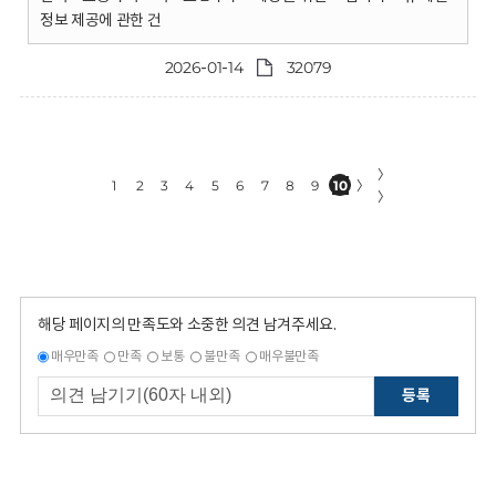
정보 제공에 관한 건
2026-01-14
32079
〉
1
2
3
4
5
6
7
8
9
10
〉
〉
해당 페이지의 만족도와 소중한 의견 남겨주세요.
매우만족
만족
보통
불만족
매우불만족
등록