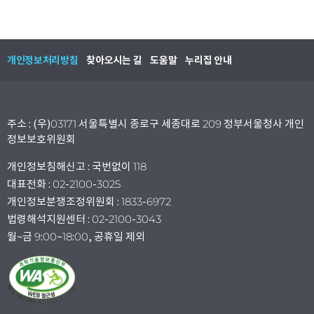
개인정보처리방침
찾아오시는 길
도움말
누리집 안내
주소 : (우)03171 서울특별시 종로구 세종대로 209 정부서울청사 개인
정보보호위원회
개인정보침해신고 : 국번없이 118
대표전화 : 02-2100-3025
개인정보분쟁조정위원회 : 1833-6972
법령해석지원센터 : 02-2100-3043
월~금 9:00~18:00, 공휴일 제외