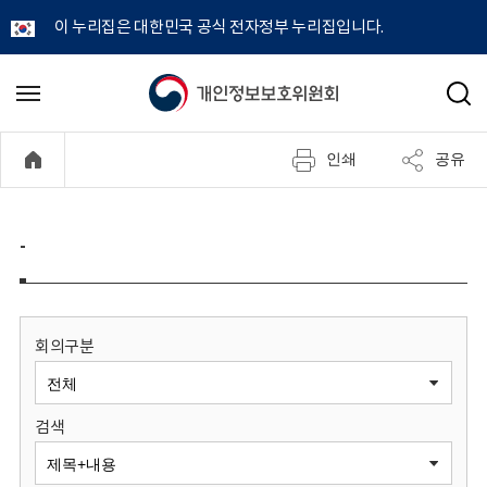
이 누리집은 대한민국 공식 전자정부 누리집입니다.
개
메
검
뉴
색
인
열
인쇄
공유
기
정
보
-
보
호
회의구분
위
검색
원